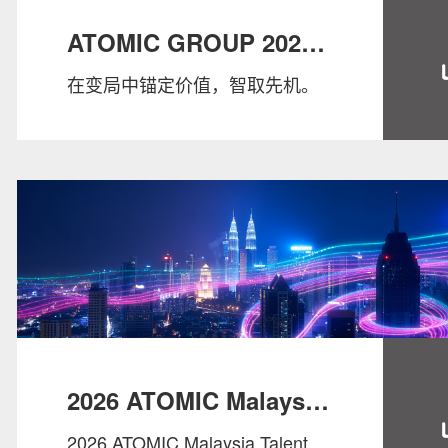
ATOMIC GROUP 2026
在变局中锚定价值，智取先机。
SALARY GUIDE
2026 ATOMIC Malaysia
2026 ATOMIC Malaysia Talent