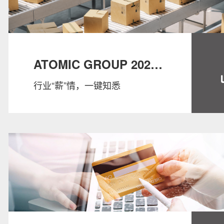
ATOMIC GROUP 2022
行业“薪”情，一键知悉
SALARY GUIDE：
SUPPLY CHAIN