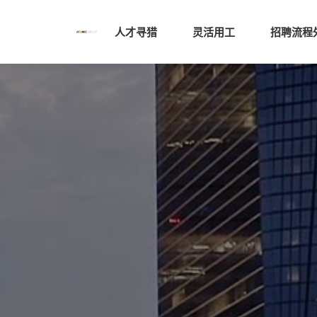
人才寻猎
灵活用工
招聘流程外