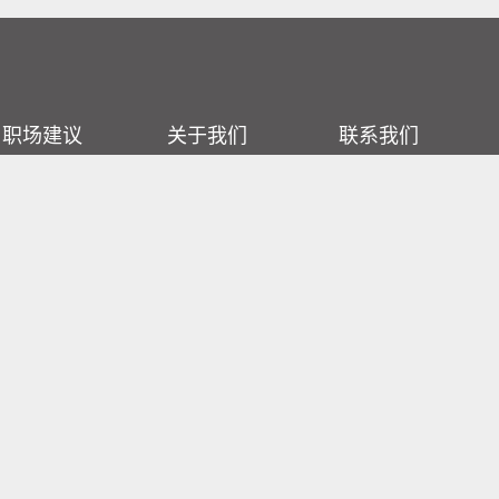
5
5
5
5
5
6
6
6
6
6
职场建议
关于我们
联系我们
7
7
7
7
7
薪酬指南
公司简介
联系方式
职场干货
奖项与荣誉
在线咨询
核心价值观
8
8
8
8
8
服务内容
客户行业覆盖
9
9
9
9
9
事实与数据
办公地点
新闻室
加入我们