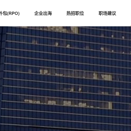
包(RPO)
企业出海
热招职位
职场建议