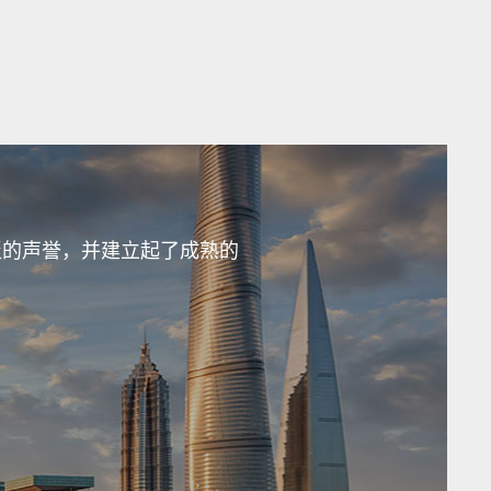
广泛的声誉，并建立起了成熟的