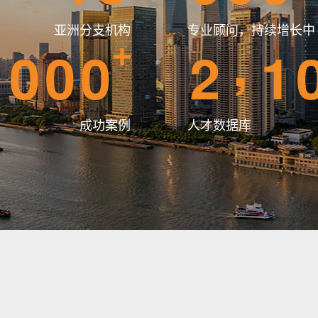
1
0
2
4
7
1
1
亚洲分支机构
专业顾问，持续增长中
,
0
0
0
2
1
3
5
8
2
2
1
1
1
3
2
4
6
9
3
3
成功案例
人才数据库
2
2
2
4
3
5
7
.
4
4
3
3
3
5
4
6
8
5
5
4
4
4
6
5