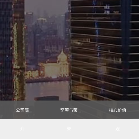
公司简
奖项与荣
核心价值
介
誉
观