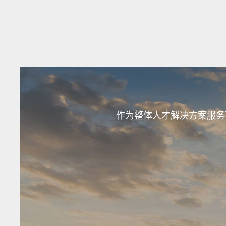
作为整体人才解决方案服务商
0