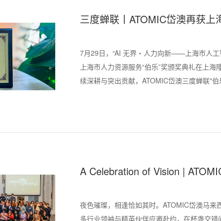
三度蝉联丨ATOMIC岱澳再获上
7月29日，“AI 无界・人力向新——上海市人
上海市人力资源服务“伯乐”奖颁奖典礼在上海
续深耕与突出贡献，ATOMIC岱澳三度蝉联"
A Celebration of Vision
举办
夜色璀璨，相逢恰如其时。ATOMIC岱澳马
多行业领袖与精英伙伴应邀赴约，在杯盏交错