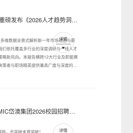
up重磅发布《2026人才趋势洞察
详情
南》，以多维数据全景式解析新一年市场动态与薪
我们依托覆盖多行业的深度调研与一线人才
策略新风向。本报告横跨12大行业及职能赛
决策者与职场精英提供兼具广度与深度的权
机。
IC岱澳集团2026校园招聘持
详情
曾解锁，去突破未曾突破！