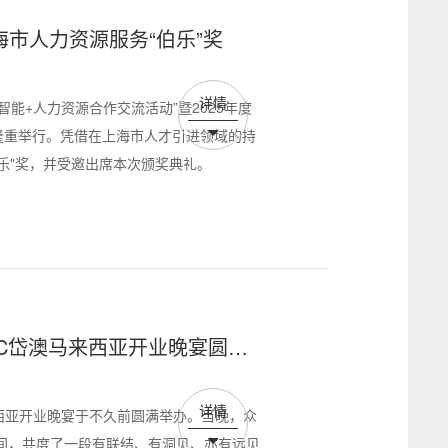
海市人力资源服务“伯乐”奖
详情
工智能+人力资源合作交流活动”暨2025年度
隆重举行。凭借在上海市人才引进领域的持
伯乐"奖，并受邀出席本次颁奖典礼。
 | ATOMIC岱澳马来西亚开业晚宴圆满
详情
来西亚开业晚宴于不久前圆满举办。当晚，众
间，共度了一段有联结、有洞见、亦有远见