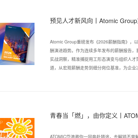
预见人才新风向丨Atomic Gro
及薪酬指南》
Atomic Group重磅发布《2026薪酬指
酬演进趋势。作为连续多年发布的薪酬报告，
实战洞察，精准捕捉用工形态演变与组织人才
道，从宏观薪酬走势到细分岗位基准，为企业
威参考，助力双方在变局中锚定价值、智取先
青春当「燃」，由你定义丨ATOM
续热招中！
ATOMIC岱澳邀你一同奔赴猎途，去解锁不