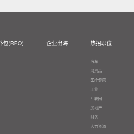
包(RPO)
企业出海
热招职位
汽车
消费品
医疗健康
工业
互联网
房地产
财务
人力资源