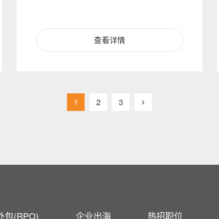
查看详情
1
2
3
包(RPO)
企业出海
热招职位