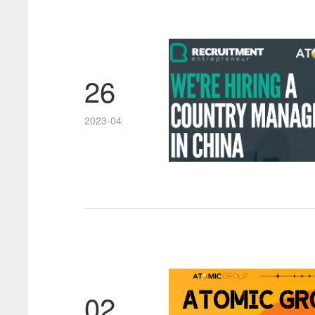
26
2023-04
02