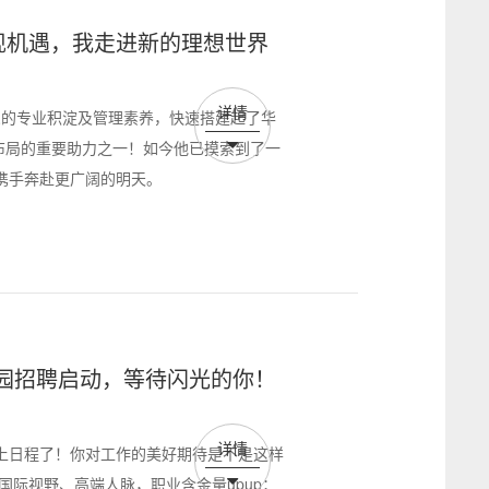
中发现机遇，我走进新的理想世界
详情
富精深的专业积淀及管理素养，快速搭建起了华
元布局的重要助力之一！如今他已摸索到了一
携手奔赴更广阔的明天。
季校园招聘启动，等待闪光的你！
详情
上日程了！你对工作的美好期待是不是这样
国际视野、高端人脉，职业含金量upup；