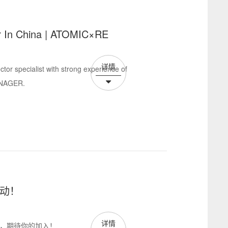
r In China | ATOMIC×RE
详情
ctor specialist with strong experience of
ANAGER.
启动！
详情
回暖，期待你的加入！