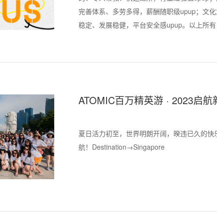
完善体系、多劳多得，薪酬随职级upup；文化
稳定、发展稳健，平台安全感upup。以上所有
起看下去吧！
ATOMIC百万精英游 · 2023启
夏日活力初至，世界明朗开阔，暌违已久的快乐
航！Destination→Singapore