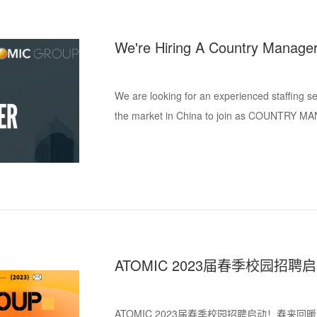
We're Hiring A Country Manage
We are looking for an experienced staffing se
the market in China to join as COUNTRY M
ATOMIC 2023届春季校园招聘
ATOMIC 2023届春季校园招聘启动！春来