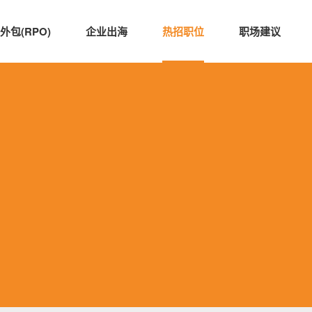
外包(RPO)
企业出海
热招职位
职场建议