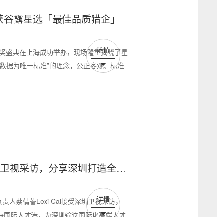
再度荣获谷露星选「最佳品质猎企」
详情
单颁奖盛典在上海成功举办，现场隆重揭晓了星
数据为唯一标准”的理念，公正客观、标准
接受深圳卫视采访，分享深圳打造全球
详情
责人蔡倩蕾Lexi Cai接受深圳卫视采访，
海国际人才港，为深圳输送国际化高端人才