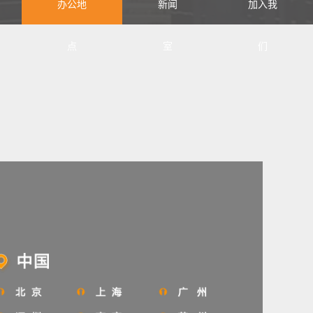
办公地
新闻
加入我
点
室
们