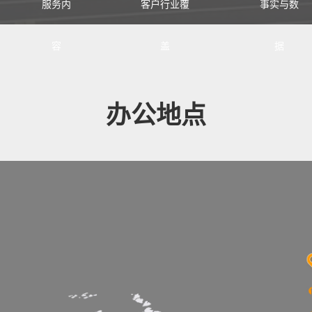
服务内
客户行业覆
事实与数
容
盖
据
办公地点