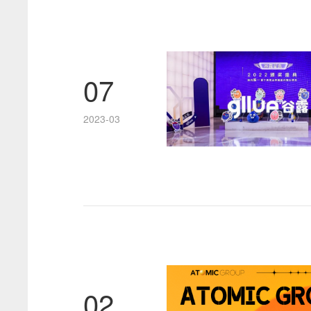
07
2023-03
02