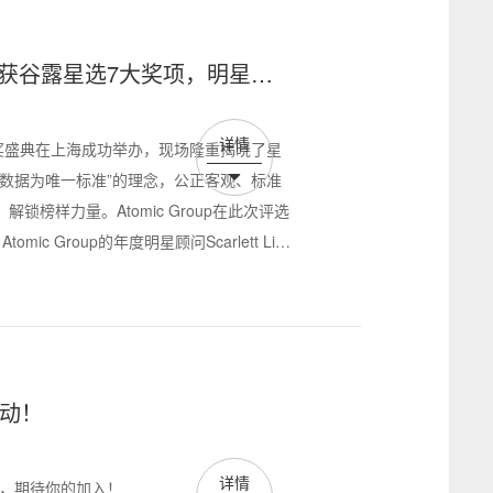
一举揽获谷露星选7大奖项，明星顾
详情
颁奖盛典在上海成功举办，现场隆重揭晓了星
数据为唯一标准”的理念，公正客观、标准
榜样力量。Atomic Group在此次评选
 Group的年度明星顾问Scarlett Li凭
启动！
详情
回暖，期待你的加入！