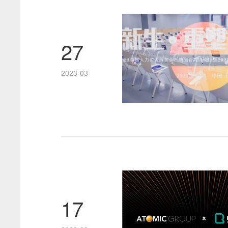
27
2023-03
17