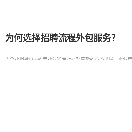
为何选择招聘流程外包服务？
当企业相对单一的专业认知面对外部复杂的市场环境，企业
人才招聘方面遭遇各种困境……
我们致力于为企业解决各类招聘难题！无论是专家型岗位的
是技术型职能的团队搭建，我们的招聘流程外包服务都能为
效的解决方案。