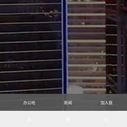
办公地
新闻
加入我
点
室
们